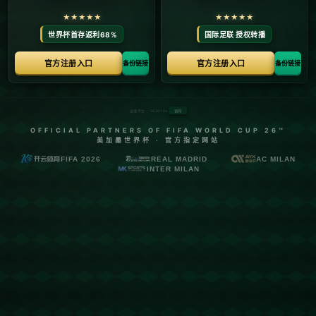
米堡在其悠久的足球历史上，并不缺乏成功的瞬间。然而，在本赛季的
联赛中，其表现相较于以往略显逊色。**近期的比赛状态虽有所回升，
但整体稳定性仍有待观察**。从历史战绩来看，米堡与布莱克本的交锋
记录中，多次显得略处于上风。特别是在主场作战时，米堡的表现更为
亮眼，这也让不少球迷对未来的比赛充满期待。
**布莱克本：重返荣耀之旅**
相较于米堡，布莱克本本赛季的表现给人以耳目一新的感觉。在联赛