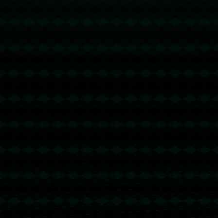
### 士气与战术：双管齐下迎接挑战
当然，体能的提升离不开全队的心理与意志力的支撑。伊万深知这一
点，在训练安排中不仅强化了*身体素质*方面的项目，还注重引导球员
树立必胜信念。未来集训期间，团队战术的演练也将围绕体能储备展
开。在全新战术指导下，国足或将在快速反击、防守反击和禁区跑动等
多个关键领域找到突破口，形成更强队伍整体性。
### 关键词导入总结
伊万结束休假回到北京的这一事件，揭示的是中国男足**备战世界杯**
的雄心壮志。以**海口集训**为契机，主帅伊万带领全队投入到**体能强
化**训练的中心任务中，而其核心目标正是为即将到来的国际赛事打下
稳固基础。在世界杯预选赛的道路上，一支**体能强健**、士气高昂的