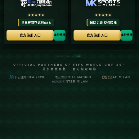
### 国足主帅伊万归队：全队士气提升的重要信号
**伊万的回归**不仅仅是国足备战计划中的一个单纯环节，其象征意义
远比我们想象的更为重要。作为一名经验丰富、战术思维缜密的主教
练，伊万休假期间对中国球员状态的遥控指挥就已经显现出其专业性，
而他正式抵达北京的消息更是点燃了全队的斗志。从中国男足近年来的
发展轨迹看，优秀主帅的战术指导无疑是球队进步的关键因素。而伊万
此次亲自参与海口的强化训练，不仅拉近了教练与球员之间的距离，也