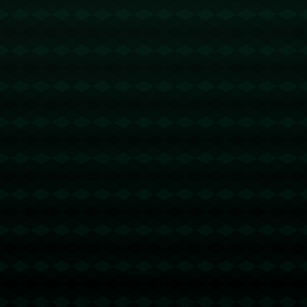
**多方努力助推中国足球春天的到来**
推动中国足球发展的因素不仅仅在于个别球员的努力，也与国内外合
作、青训体系的完善密不可分。近年来，中国积极引入国际先进的训练
理念，不断完善其青训系统，为年轻球员提供良好的成长环境。同时，
通过与国内外球队、学校和机构的合作，也为青少年球员的留洋和国际
化发展提供了坚实的后盾。
总结来看，"国青留洋第一枪"的成功打响，似乎预示着中国足球即将迎
来属于自己的春天。这一过程不仅需要球员个人的毅力与才华，更离不