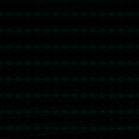
开国家、俱乐部以及社会各界的支持与努力。在未来，中国足球必将在
国际舞台上绽放更加耀眼的光芒。
上一篇：小孔塞桑：这场比赛对球迷和我们都很重要，进球后我也很兴奋.
下一篇： 官宣！拜仁與德國中場格雷茨卡續約至2026年.