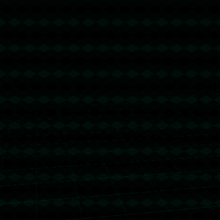
格雷茨卡与拜仁的续约不仅仅是一份纸面上的合同，它意味着拜仁在未
来几年中的实力保障。对于球迷来说，能够继续欣赏这位中场悍将的表
现无疑是一大幸事。而对于拜仁俱乐部，这次续约则是在未来赛季继续
争夺荣誉的重要基石。此次续约，不仅巩固了拜仁在德甲乃至欧洲的竞
争力，也昭示了格雷茨卡与俱乐部的共同愿景。
上一篇：国青留洋第一枪打响！英超球探盯上亚洲杯，中国足球的春天来了？.
下一篇： 北京国安足球俱乐部悼念郭嘉璇，我们失去了一位热爱足球的孩子.