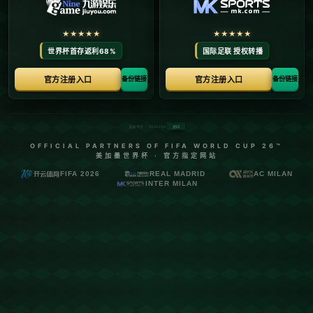
在NBA这个巨星云集的舞台上，新生力量的崛起总是备受关注。最近，
**太阳队新星科林吉莱斯皮**就成了媒体关注的热点，甚至引起了篮网
队巨星凯文·杜兰特的注意。那么，这位年轻球员究竟凭借什么而受到如
此高的关注呢？