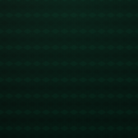
**杰出的篮球天赋与技术**
*科林吉莱斯皮*在大学时期就展现了卓越的篮球才华。他的控球技巧与
场上视野使他与众不同，同时，他具备出色的投篮能力，能够在关键时
刻挺身而出。在他加盟太阳队后，迅速适应NBA的比赛强度，并且在多
场比赛中表现出色，成为球队的重要一员。
**出色的领导能力**
吉莱斯皮不仅仅是一个得分手，他的领导才能同样令人赞叹。在场上，
他总能保持冷静，带动团队士气，尤其是在球队陷入困境时。他的成熟
和稳定为太阳队注入了新鲜血液，也为球队的长期发展带来了更多希
望。这种**卓越的领导能力**，是很多年轻球员所欠缺的，而这正是吉
莱斯皮引人注目的一个重要原因。
**杜兰特的高度评价**
凯文·杜兰特是一位对篮球有着深刻理解的球员，他对新星吉莱斯皮的关
注自然不无道理。在一次采访中，杜兰特表示，“科林的比赛风格和精神
状态让我想起了年轻时的自己。”这样高的评价不仅是对吉莱斯皮过往努