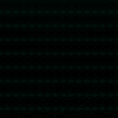
在未来，这位**太阳队新星**无疑会继续努力，期待他的更多精彩表
现，也许某一天，他会成为与杜兰特比肩的篮球巨星。对于太阳队来
说，拥有这样一位潜力无限的球员，无疑为他们的未来打下了坚实的基
础。