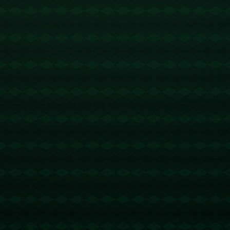
对于足球的热爱，纳达尔从不掩饰。然而在讨论巴塞罗那是否能成为本
赛季欧冠热门时，纳达尔的观点却显得异常冷静。他认为，尽管巴萨拥
有强大的球队阵容和多名天才球员，但他们需要面对几个客观事实：