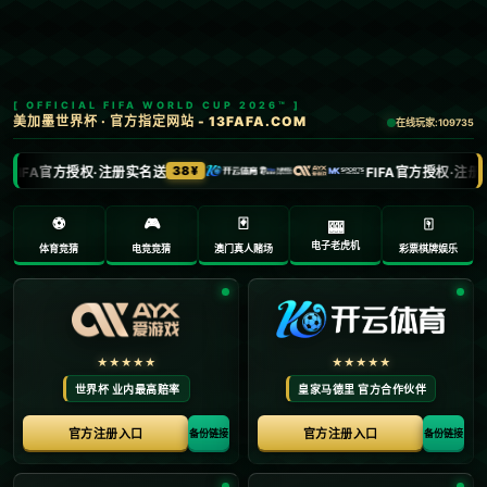
首页
>
新闻中心
新闻中心
纳达尔：阿尔瓦雷斯确实二次击球了，不
认为巴萨是欧冠热门.
发布时间：2026-08-06
**纳达尔：阿尔瓦雷斯确实二次击球了，不认为巴萨是欧冠热门**
*在体育圈中，纳达尔不仅仅是网球界的传奇人物，他的观点和评论也常
常成为焦点。在一场多维度的体育讨论中，他不仅坦率地谈到了阿尔瓦
雷斯的“二次击球事件”，更直言不讳地表达了对巴塞罗那在本赛季欧冠
前景的看法。一名顶尖运动员的视角，为我们揭开了竞技体育的复杂
性。*