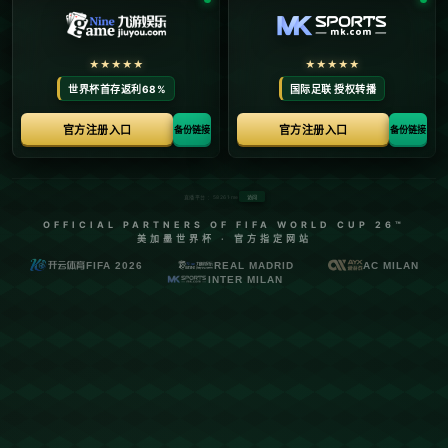
### **二次击球事件：阿尔瓦雷斯的争议时刻**
在最近的一场高尔夫赛事中，阿尔瓦雷斯作为明星球员再度成为关注焦
点，但却因为一次争议性的二次击球引发舆论风波。这一事件在网络上
迅速蔓延，有支持阿尔瓦雷斯的声音，认为这是无心之举，也有批评者
表示这破坏了比赛的公平性。