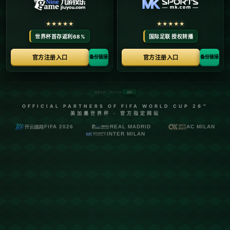
德甲联赛向来以其高效率和激烈对抗吸引着全球球迷。而在**2020-
2021赛季第26轮**，各队的精彩表现再度将这项顶级联赛的魅力推向顶
峰。从争冠强队之间的焦灼较量到保级球队为生存全力拼搏，本轮联赛
可谓看点十足。如果你错过了这场足球盛宴，不妨通过这篇文章，重温
精彩瞬间。
### **争冠焦点：拜仁慕尼黑的大胜与莱比锡红牛的紧逼**
作为**德甲最具统治力的球队**，拜仁慕尼黑在本轮再度展现了强大的
进攻火力。在本场比赛中，面对斯图加特，拜仁毫不手软，以**4-0的大
胜**巩固了榜首位置。其中，**莱万多夫斯基**表现尤为亮眼，他仅用上
半场时间就完成了**“帽子戏法”**，再次展现了自己近乎无解的终结能
力。
与此同时，莱比锡红牛本轮对阵难缠的法兰克福，双方的节奏激烈到
位，莱比锡全队展现了强大的耐力和防守水准。虽然他们未能取得胜
利，仅以**1-1战平**，但依然保持在积分榜的第二位置。这让本赛季的
冠军争夺更加胶着，球迷对接下来几轮比赛更是充满期待。
### **保级之争：柏林赫塔的关键胜利**
另一方面，德甲保级区的竞争同样白热化。本轮中，柏林赫塔迎战排名