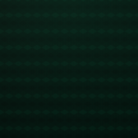
接近的奥格斯堡，这场比赛被称为“6分级别的对决”。柏林赫塔最终以
**2-1逆转取胜**，将自己从降级深渊中拉出一线生机。比赛中，**库尼
亚**的关键传球撕破了奥格斯堡的防线，而进球功臣**约维蒂奇**则打进
制胜球，为球队抢下宝贵的3分。
统计显示，德甲联赛近年来保级难度逐年增加，尤其是在一个赛季进入
尾声时，每一分都极具战略意义。类似柏林赫塔这样的胜利，无疑提高
了他们在保级战中的心理优势，同时也让其他保级球队倍感压力。
### **纪录与悬念：球员与团队的持续突破**