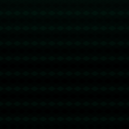
**放开踢的背后支持**
这种"放开踢"的策略能否成功，除了心态上的支持，还需要教练和队友
的信任以及丰富的场上经验。林良铭提到，整个团队在放开踢的指导下
配合默契，自信心增强。这就需要教练在日常训练中对队员进行多方位
的培养，确保他们拥有足够的能力和信心去应对赛场上的各种挑战。