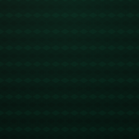
在激烈的足球比赛中，球员的心态往往决定了比赛的走向。面对紧张的
赛场环境，教练在中场休息时的指导至关重要。林良铭提到，教练旨在
激励球员们拒绝恐惧，通过放开踢的方式来释放压力。它是指球员们在
比赛中不拘泥于复杂的技战术，而是通过自然流畅的配合和大胆的进攻
来赢得比赛。这样的心态让球员们能发挥自如，不受成绩压力的束缚，
从而提高团队作战能力。