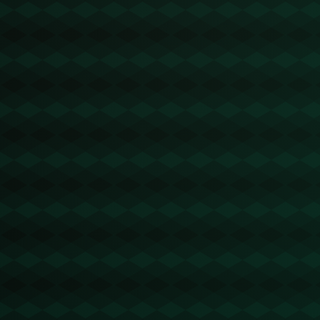
骑士击退快船原因揭晓！球迷揭开扎心内幕：阿特金森早就看穿了.
科幻题材“北京造”：国产3A游戏的星辰征途.
賽前整裝待發 米切爾貢獻22分7助攻 馬卡砍下26分7助攻 騎士四人得分超過20順利戰勝爵士迎來五連勝.
《全市場》：米蘭擊敗曼城簽下17歲前腰波波維奇.
周琦完成角膜缝合手术，伤情稳定，预计一周后复出.
【原创】竞彩足球网推荐：周三012德甲-斯图加特VS莱红牛.
在精彩
联系我们
败广厦
CONTACT US
队球星
手机： 13970891207
电话： 022-9374798
邮箱： admin@eos05.com