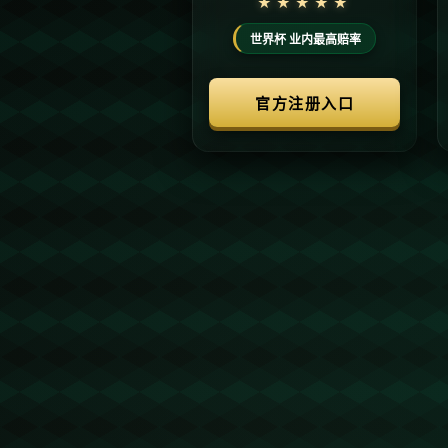
首页
>
新闻中心
新闻
新闻中心
NEWS
公司新闻
**周琦
常见问题
新闻资讯
NEWS
郝偉談亞冠抽簽：已有應對賽程衝突的方案.
21-22賽季意甲聯賽第13輪比賽集錦.