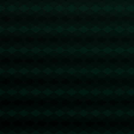
表现，
决的问
**王哲
相较之
双数据
她在比
将是至
**团队
这两场
球星，
价值带
在未来
球队长
个人风