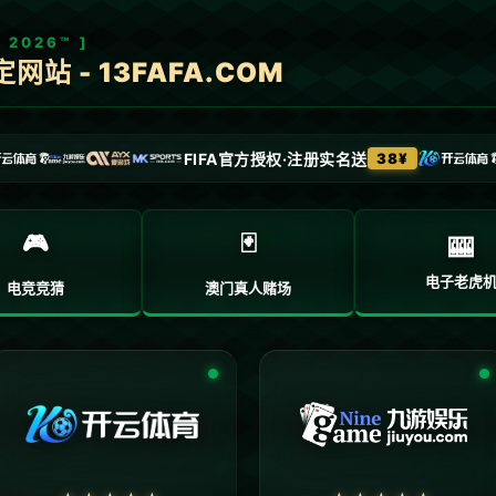
首页
关于我们
产品