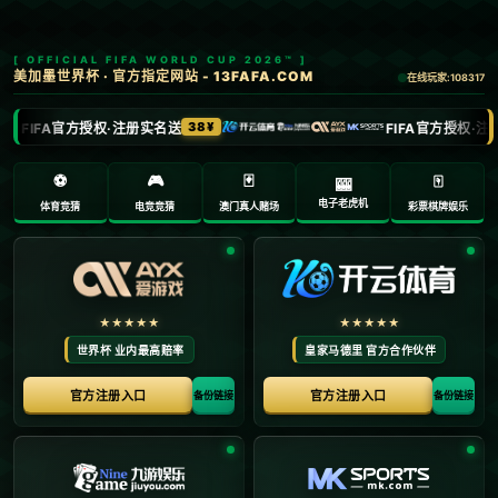
首页
>
新闻中心
新闻中心
西班牙女足球員聯合聲明：在盧比亞萊斯
留任期間不再為國家隊效力.
发布时间：2026-08-06
**西班牙女足球員的集體抗議：在盧比亞萊斯留任期間不再為國家隊效
力**
在國際體壇，運動員的聲音越來越不可忽視，尤其是當他們團結起來，
面對共同的問題時。*近期，西班牙女足球員集體發表了一則重磅聲明，
宣布在盧比亞萊斯留任期間，她們將拒絕為國家隊效力*。這一舉動不僅
凸顯了她們對管理層的不滿，也給體育界其他女運動員樹立了一個典
範。