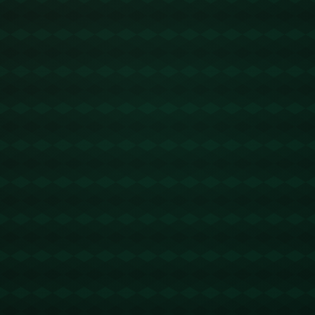
**公共影响与启示**
从更广的视野来看，周煒翔事件引发的讨论也让我们意识到**中国足球
环境**下的一些深层问题。近年来，虽然足球各级俱乐部逐渐改善，但
球员心理建设和态度管理仍需加强。此次事件**敲响警钟**，提醒管理
层和教练关注球员的心理健康和职业态度的培养。
另一个值得关注的方面是创新**足球文化**的构建。在观众日益挑剔、
比赛压力逐年的今天，如何在努力比赛之余保持积极和乐观的心态，成
为球队和管理层需要深思的问题。*预防胜于治疗*，与其在事后惩罚，
不如在平时建立更为完善的心理辅导机制和激励措施。