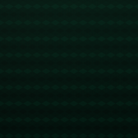
**类似案例与启示**