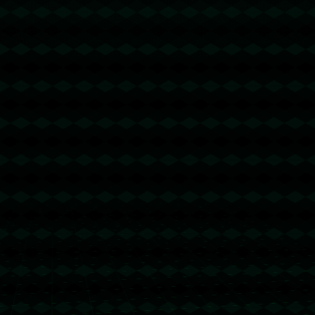
在国际赛场上，消极比赛行为并非少数。过往曾有几位国际知名球员在
状态不佳时被公众批评和质疑。不过，这些事件往往促使球员和俱乐部
进行内省和调整，从而实现反弹。**例如**，某位欧洲知名前锋在一次
明显的消极比赛后，通过积极的社区活动和各类公益课程，重新赢回了
公众的信任。
总之，*周煒翔事件*再次让我们清楚地看到职业素养在竞技体育中的重
要性。未来，中国足球需要在制度建设和文化培养方面下更多功夫，才
能更好地为球员提供正向的成长环境。