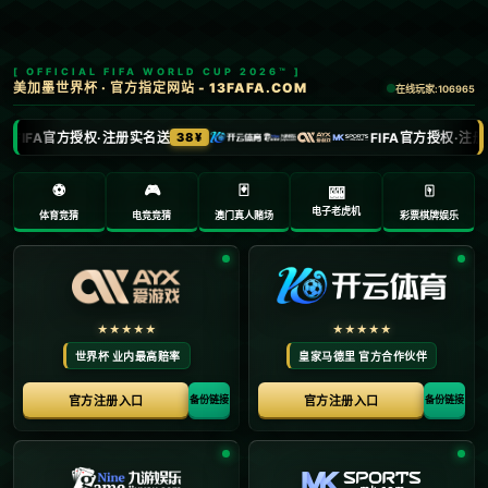
首页
>
新闻中心
新闻中心
若奥尔莫决定自由身离队，巴萨要支付
1.2亿欧.
发布时间：2026-08-06
**若奥尔莫决定自由身离队，巴萨要支付1.2亿欧：转会市场中的天价挑
战**
在足球转会市场，这样的标题无疑激起了球迷们的热烈讨论与期待。若
奥尔莫，无疑是当今足坛最受瞩目的年轻球员之一，他的动向，尤其是
在自由市场上的动向，直接影响着各大豪门的战略部署。在本篇文章
中，我们将深入探讨这一事件背后的商业逻辑、市场影响以及潜在的挑
战。