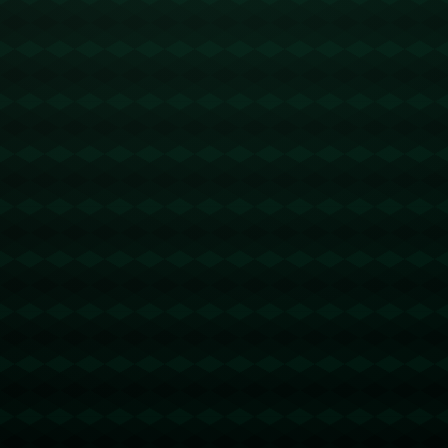
对于巴萨来说，引进奥尔莫不仅仅是获得一个优秀的中场球员，他们也
期望通过年轻球员的潜力实现长期的竞技水平提升和商业收益。这在足
球界已是屡见不鲜，**例如，当初巴黎圣日耳曼引进内马尔的天价转
会，不仅提升了球队在球场上的实力，也大幅增加了俱乐部的商业价值
**。
**潜在的市场影响**
奥尔莫的自由转会可能会成为转会市场上的一个重要风向标。随着足球
界的商业化程度越来越高，各大俱乐部开始更加注重经济效益。球员的
价值不仅体现在场上的表现，还包括其在市场中的吸引力和商业潜力。
在这样的背景下，足球俱乐部不仅在薪资上投入，还会在数字营销、品
牌合作等方面积极布局。
综上所述，对于若奥尔莫这样具有巨大市场潜力的球员，巴塞罗那需要
慎重考虑如何在市场竞争中保持长期优势。正如许多俱乐部面临的挑战